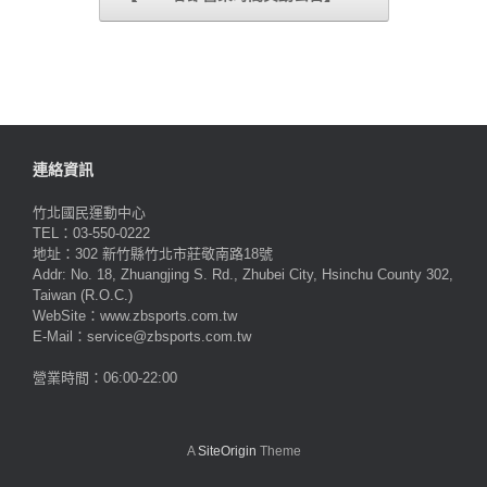
連絡資訊
竹北國民運動中心
TEL：03-550-0222
地址：302 新竹縣竹北市莊敬南路18號
Addr: No. 18, Zhuangjing S. Rd., Zhubei City, Hsinchu County 302,
Taiwan (R.O.C.)
WebSite：www.zbsports.com.tw
E-Mail：service@zbsports.com.tw
營業時間：06:00-22:00
A
SiteOrigin
Theme