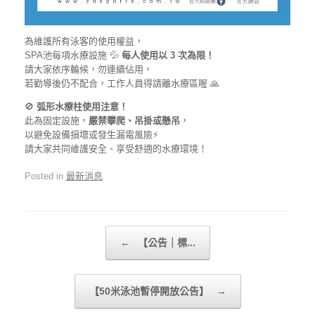
為維護所有泳客的使用權益，
SPA池每項水療設施 💦
每人使用以 3 次為限！
請大家依序輪候，勿連續佔用，
若勸導後仍不配合，工作人員得請離水療區喔 🙏
🚫
弧形水療柱使用注意！
此為固定設施，
嚴禁攀爬、吊掛或懸吊
，
以避免設備損壞或發生漏電風險⚡
請大家共同維護安全、享受舒適的水療環境！
Posted in
最新消息
.
Post navigation
←
【公告｜標...
【50米泳池暫停開放公告】
→