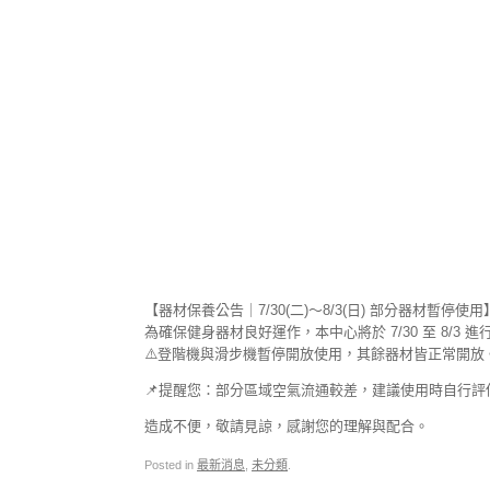
【器材保養公告｜7/30(二)～8/3(日) 部分器材暫停使用
為確保健身器材良好運作，本中心將於 7/30 至 8/3 
⚠️登階機與滑步機暫停開放使用，其餘器材皆正常開放
📌提醒您：部分區域空氣流通較差，建議使用時自行評
造成不便，敬請見諒，感謝您的理解與配合。
Posted in
最新消息
,
未分類
.