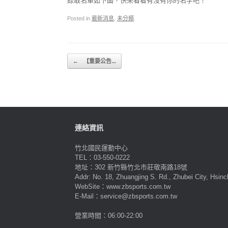
錄取名單如下圖，快來看看有沒有你的名字吧！
Posted in
最新消息
,
未分類
.
Post navigation
←
【重要公告...
連絡資訊
竹北國民運動中心
TEL：03-550-0222
地址：302 新竹縣竹北市莊敬南路18號
Addr: No. 18, Zhuangjing S. Rd., Zhubei City, Hsin
WebSite：www.zbsports.com.tw
E-Mail：service@zbsports.com.tw
營業時間：06:00-22:00