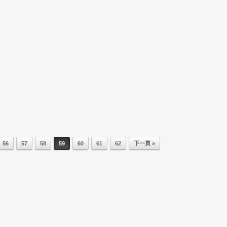
56
57
58
59
60
61
62
下一頁 »