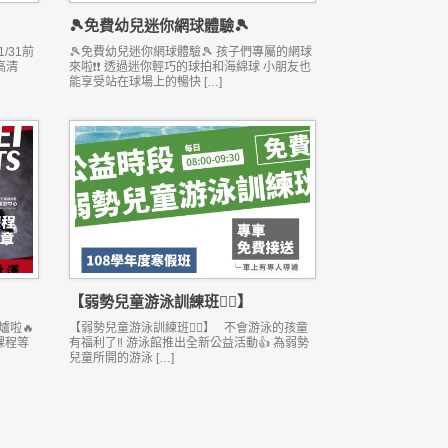
】
🎾免費幼兒迷你網球體驗🎾
/31前
🎾免費幼兒迷你網球體驗🎾 孩子們專屬的網球
高清
來啦❗❗ 透過迷你輕巧的球拍和海綿球 小朋友也
能享受站在球場上的暢快 […]
【弱勢兒童游泳訓練班🏊‍♂️】
爐啦🔥
【弱勢兒童游泳訓練班🏊‍♂️】 不會游泳的孩童
元課程等
有福利了‼️ 游泳館推出全新公益活動👍 為弱勢
兒童所開的游泳 […]