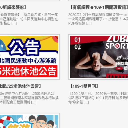
20新課來襲㊗】
【有氧課程🔥109-1期開班資訊
20新課來襲㊗】 新年新希望，新的一年
2020年1-2月份有氧課程開班資訊~~ 📣1
自己運動啦❗ 竹北國民運動中心特別在
一次報名兩期課程可享 85 折優惠！ 🔥
 推出 […]
PDF檔在這 […]
館//25米池休池公告】
【109-1雙月刊】
民運動中心游泳館 【25米池休池公
【109-1雙月刊】 2020第一期雙月刊出
📌主管機關辦理本館過濾器及熱水槽汰換
👇點選以下連結👇 109-1雙月刊 超多
本館配合工程期間封 […]
你/妳來報 […]