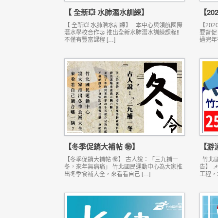
【 全新💥 水肺潛水訓練】
【20
【 全新💥 水肺潛水訓練】 本中心與領航國際
【20
潛水學校合作🤝 推出全新水肺潛水訓練課程‼
要督促
不僅有豐富課程 […]
過完年後
【冬季促銷大補帖 ㊙】
【游泳
【冬季促銷大補帖 ㊙】 古人說：「三九補一
竹北國
冬，來年無病痛」 竹北國民運動中心為大家推
告】 
出冬季食補大全，來看看自己 […]
工程，