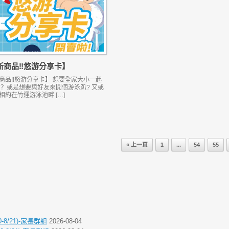
新商品‼悠游分享卡】
商品‼悠游分享卡】 想要全家大小一起
？ 或是想要與好友來開個游泳趴? 又或
相約在竹運游泳池畔 […]
« 上一頁
1
...
54
55
8/21)-家長群組
2026-08-04