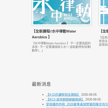
【全新課程//水中律動Water
【全
Aerobics 】
【全新
來游泳
【水中律動Water Aerobics 】 不一定要高超的
是情侶
泳技~ 不一定要讓頭部入水～ 卻能動得有效果❗️
動得 […]
Post navigation
最新消息
【9-10月課程招生開始】
2026-08-05
【8/13-演習期間網路降速】
2026-08-05
受保護的內容: 2026夏季桌球營第四梯次(8/10-