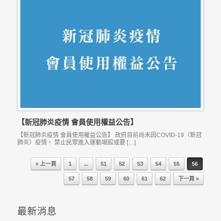
【新冠肺炎疫情 會員使用權益公告】
【新冠肺炎疫情 會員使用權益公告】 政府目前尚未因COVID-19（新冠
肺炎）疫情， 禁止民眾進入運動場館或要 […]
« 上一頁
1
...
51
52
53
54
55
56
Post navigation
57
58
59
60
61
62
下一頁 »
最新消息