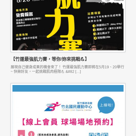
【竹運最強肌力賽，等你/妳來挑戰💪】
展現自己健身成果的機會來了！ 竹運最強肌力賽即將在5月19、20舉行
~ 快揪好友，一起挑戰肌肉極限💪 &#82 […]