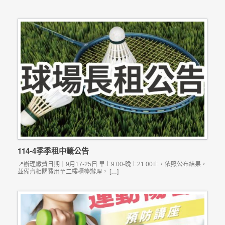
114-4季季租中籤公告
📍辦理繳費日期｜9月17-25日 早上9:00-晚上21:00止，依照公布結果，
並備齊相關費用至二樓櫃檯辦理， […]