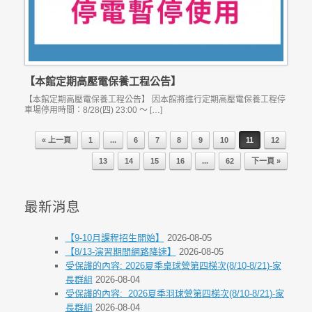
【本館定期高壓電保養工程公告】
【本館定期高壓電保養工程公告】 因本館將進行定期高壓電保養工程停
車場停用時間：8/28(四) 23:00 ～ […]
« 上一頁
1
...
6
7
8
9
10
11
12
Post navigation
13
14
15
16
...
62
下一頁 »
最新消息
【9-10月課程招生開始】
2026-08-05
【8/13-演習期間網路降速】
2026-08-05
受保護的內容: 2026夏季桌球營第四梯次(8/10-8/21)-家
長群組
2026-08-04
受保護的內容: 2026夏季羽球營第四梯次(8/10-8/21)-家
長群組
2026-08-04