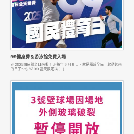
9/9健身房＆游泳館免費入場
🎉 2025國民體育日來啦！ 🎉每年 9 月 9 日，就是屬於全民一起動起來
的日子～💪 💡 9/9 當天限定福 […]