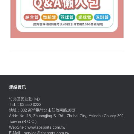
連絡資訊
竹北國民運動中心
TEL：03-550-0222
地址：302 新竹縣竹北市莊敬南路18號
Addr: No. 18, Zhuangjing S. Rd., Zhubei City, Hsinchu County 302,
Taiwan (R.O.C.)
WebSite：www.zbsports.com.tw
E-Mail：service@zbsports.com.tw