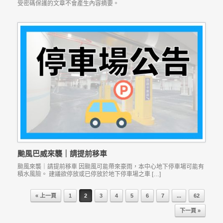
受密碼保護的文章不會產生內容摘要。
颱風巴威來襲｜請提前移車
颱風來襲｜請提前移車 因颱風可能帶來豪雨，本中心地下停車場可能有
積水風險。 建議欲停放或已停放於地下停車場之車 […]
« 上一頁
1
2
3
4
5
6
7
...
62
Post navigation
下一頁 »