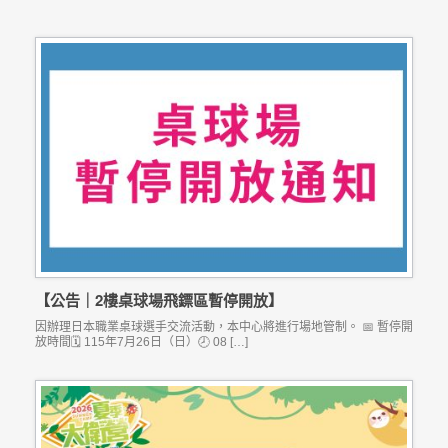
【公告｜2樓桌球場飛鏢區暫停開放】
因辦理日本職業桌球選手交流活動，本中心將進行場地管制。 📅 暫停開
放時間🗓️ 115年7月26日（日）🕗 08 […]