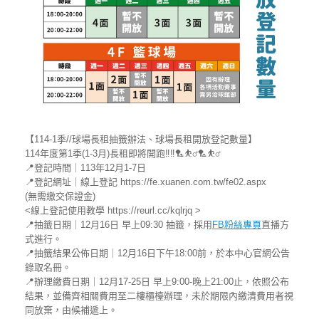
【114-1季//球場長租抽籤辦法、球場長租開放登記數量】
114年度第1季(1-3月)長租即將開跑‼‼🏸⛹‍♂🏸⛹‍♂
📍登記時間｜113年12月1-7日
📍登記網址｜線上登記 https://fe.xuanen.com.tw/fe02.aspx
(無需繳交保證金)
<線上登記使用教學 https://reurl.cc/kqlrjq >
📍抽籤日期｜12月16日 早上09:30 抽籤，採用
FB粉絲專頁
直播方
式進行。
📍抽籤結果公佈日期｜12月16日下午18:00前，於本中心官網公告
錄取名冊。
📍辦理繳費日期｜12月17-25日 早上9:00-晚上21:00止，依照公布
結果，並備齊相關費用至二樓櫃檯辦理，未於期限內繳清費用者視
同放棄，由候補遞上。