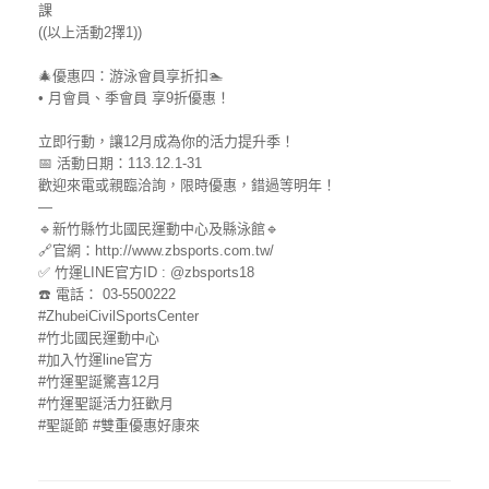
課
((以上活動2擇1))
🎄優惠四：游泳會員享折扣🏊
• 月會員、季會員 享9折優惠！
立即行動，讓12月成為你的活力提升季！
📅 活動日期：113.12.1-31
歡迎來電或親臨洽詢，限時優惠，錯過等明年！
—
🔹新竹縣竹北國民運動中心及縣泳館🔹
🔗官網：http://www.zbsports.com.tw/
✅ 竹運LINE官方ID : @zbsports18
☎️ 電話： 03-5500222
#ZhubeiCivilSportsCenter
#竹北國民運動中心
#加入竹運line官方
#竹運聖誕驚喜12月
#竹運聖誕活力狂歡月
#聖誕節
#雙重優惠好康來