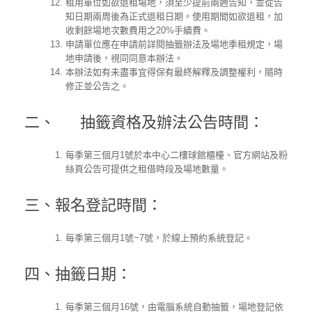
租用單位如欲退租場地，須至少提前兩週告知，並從告
知日期兩周後為正式退租日期。使用期間如欲退租，加
收剩餘場地次數費用之20%手續費。
申請單位應在申請前詳閱抽籤辦法及場地季租規定，場
地申請後，視同同意本辦法。
本辦法如有未盡事宜得保有最終解釋及調整權利，隨時
修正並公告之。
二、 抽籤資格及辦法公告時間：
每季第三個月1號於本中心二樓球館櫃檯、官方網站及粉
絲頁公告可提供之租借時段及場地數量。
三、報名登記時間：
每季第三個月1號~7號，於線上預約系統登記。
四、抽籤日期：
每季第三個月16號，由電腦系統自動抽籤，場地登記依