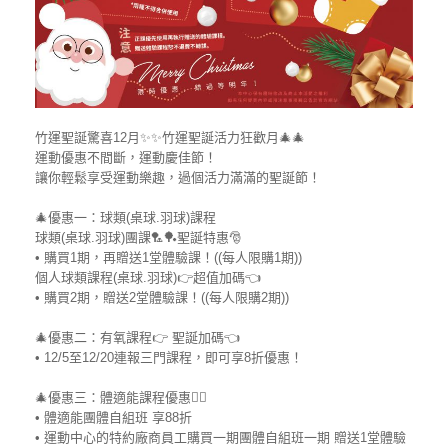
竹運聖誕驚喜12月✨✨竹運聖誕活力狂歡月🎄🎄
運動優惠不間斷，運動慶佳節！
讓你輕鬆享受運動樂趣，過個活力滿滿的聖誕節！
🎄優惠一：球類(桌球.羽球)課程
球類(桌球.羽球)團課🏸🏓聖誕特惠🎅
• 購買1期，再贈送1堂體驗課！((每人限購1期))
個人球類課程(桌球.羽球)👉超值加碼👈
• 購買2期，贈送2堂體驗課！((每人限購2期))
🎄優惠二：有氧課程👉 聖誕加碼👈
• 12/5至12/20連報三門課程，即可享8折優惠！
🎄優惠三：體適能課程優惠🏋️‍♀️
• 體適能團體自組班 享88折
• 運動中心的特約廠商員工購買一期團體自組班一期 贈送1堂體驗