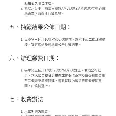
照抽籤之順位辦理。
為以示公平，抽籤日將於AM09:00至AM10:00於中心粉
絲專業(FB)直播抽籤為證。
五、抽籤結果公佈日期：
每季第三個月16號PM09:00點前，於本中心二樓球館櫃
檯、官方網站及粉絲頁公告抽籤結果。
六、辦理繳費日期：
每季第三個月17號~25號PM09:00點止，依照公布結
果，
本人親自持身分證件或健保卡正本
及備齊相關費用
至二樓球館櫃檯辦理，未於期限內繳清費用者視同放
棄，由候補遞上。
七、收費辦法
以當期週數計費。