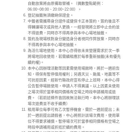
自動放棄將由原備取替補。（偶數整點範例：
06:00~08:00、20:00~22:00）。
登記抽籤無須繳納保證金。
中籤者需攜帶身分證件或健保卡正本簽約，簽約後且不
得轉讓場次或與他人更換，一經發現將立即中止合約並
不得退費，同時亦不得再參與本中心場地抽籤。
簽約及現場核對身分變造身分者視同作弊放棄，同時亦
不得再參與本中心場地抽籤。
為活化場地使用，本中心亦得依未來營運需求於次一季
將場地回收使用，若需續租應於每季重新抽籤(未有優先
續約權)。
本中心因辦理活動等因素需使用場館時，將於一週前告
知，得保有暫停借用權利；另遇天災、颱風、地震等不
可抗拒因素，經新竹縣政府宣布停止上班時，本中心得
公告暫停場館使用，申請人不得異議。以上因素未使用
之場次得於當季相同價格有空場之時段申請補用或退
費。（若前述條件皆因故無法執行時，本中心將辦理該
場次退費並不收手續費）
租用單位每季可有乙次暫停機會，需於一週前提出；未
於一週前提出請假者，中心將照計該場次費用，使用單
位不得要求補償。暫停場次可於當季相同價格有空場之
時段申請補用或折抵於續約費用。