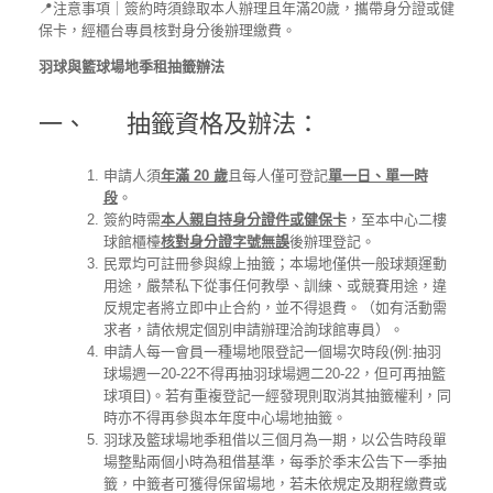
📍注意事項｜簽約時須錄取本人辦理且年滿20歲，攜帶身分證或健
保卡，經櫃台專員核對身分後辦理繳費。
羽球與籃球場地季租抽籤辦法
一、 抽籤資格及辦法：
申請人須
年滿 20 歲
且每人僅可登記
單一日、單一時
段
。
簽約時需
本人親自持身分證件或健保卡
，至本中心二樓
球館櫃檯
核對身分證字號無誤
後辦理登記。
民眾均可註冊參與線上抽籤；本場地僅供一般球類運動
用途，嚴禁私下從事任何教學、訓練、或競賽用途，違
反規定者將立即中止合約，並不得退費。（如有活動需
求者，請依規定個別申請辦理洽詢球館專員）。
申請人每一會員一種場地限登記一個場次時段(例:抽羽
球場週一20-22不得再抽羽球場週二20-22，但可再抽籃
球項目)。若有重複登記一經發現則取消其抽籤權利，同
時亦不得再參與本年度中心場地抽籤。
羽球及籃球場地季租借以三個月為一期，以公告時段單
場整點兩個小時為租借基準，每季於季末公告下一季抽
籤，中籤者可獲得保留場地，若未依規定及期程繳費或