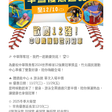
🎉
中華隊奪冠，我們一起歡慶到底！
🏆
⚾
為慶祝中華隊勇奪2024世界棒球12強賽冠軍獎盃，竹北國民運動
中心準備了雙重好康，陪你嗨翻全場！
🔥
體適能中心 & 游泳館 單次入場半價
📅
優惠日期：11/27(三) – 11/29(五)
是時候動起來了！健身、游泳全票通通只要半價，陪你揮灑熱血，
讓健康也拿個冠軍！
⛄
2025冬季大衛營
✨
早鳥優惠延長至12/10(二)
((限游泳營.羽球營.桌球營.舞蹈營.綜合營))