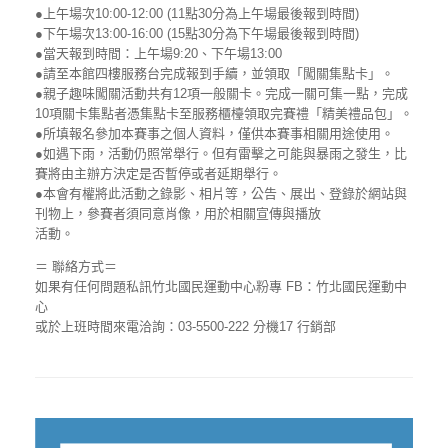
●上午場次10:00-12:00 (11點30分為上午場最後報到時間)
●下午場次13:00-16:00 (15點30分為下午場最後報到時間)
●當天報到時間：上午場9:20、下午場13:00
●請至本館四樓服務台完成報到手續，並領取「闖關集點卡」。
●親子趣味闖關活動共有12項一般關卡。完成一關可集一點，完成
10項關卡集點者憑集點卡至服務櫃檯領取完賽禮「精美禮品包」。
●所填報名參加本賽事之個人資料，僅供本賽事相關用途使用。
●如遇下雨，活動仍照常舉行。但有雷擊之可能與暴雨之發生，比
賽將由主辦方決定是否暫停或者延期舉行。
●本會有權將此活動之錄影、相片等，公告、展出、登錄於網站與
刊物上，參賽者須同意肖像，用於相關宣傳與播放
活動。
＝ 聯絡方式＝
如果有任何問題私訊竹北國民運動中心粉專 FB：竹北國民運動中
心
或於上班時間來電洽詢：03-5500-222 分機17 行銷部