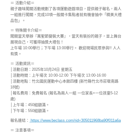
＝ 活動介紹＝
親子趣味闖關活動規劃了各項運動遊戲項目，提供親子報名，兩人
一組進行闖關，完成10項一般關卡集點者就有機會抽中「精美大禮
品包」。
＝ 特殊關卡介紹＝
闖關當天舉辦『萬聖節變裝大賽』，當天有裝扮的親子，並上舞台
展現自己，可獲得抽獎大禮包！
上午場 10:00舉行；下午場 13:00舉行。 歡迎現場民眾參與!! 人人
有獎。
＝ 活動資訊＝
│活動日期：2025年10月24日 星期五
│活動時間：上午場次 10:00-12:00 下午場次 13:00-16:00
│活動地點：竹北國民運動中心本館四樓 (新竹縣竹北市莊敬南路
18號)
│報名費用：免費報名 (報名為兩人一組 一位家長+一位孩童5-12
歲)
│上午場：450組額滿。
│下午場：550組額滿。
報名連結：
https://www.beclass.com/rid=305011968ba90f011a6a
＝ 注意事項＝