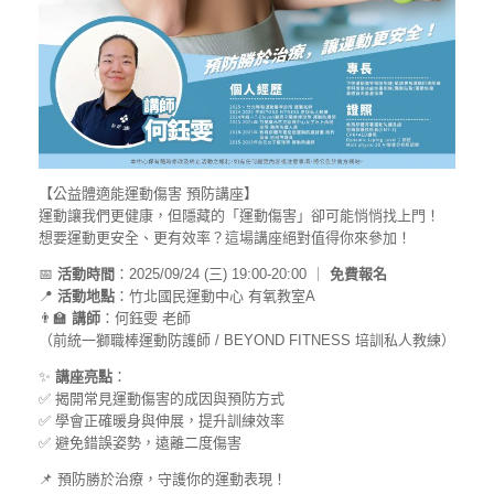
【公益體適能運動傷害 預防講座】
運動讓我們更健康，但隱藏的「運動傷害」卻可能悄悄找上門！
想要運動更安全、更有效率？這場講座絕對值得你來參加！
📅
活動時間
：2025/09/24 (三) 19:00-20:00 ｜
免費報名
📍
活動地點
：竹北國民運動中心 有氧教室A
👨‍🏫
講師
：何鈺雯 老師
（前統一獅職棒運動防護師 / BEYOND FITNESS 培訓私人教練）
✨
講座亮點
：
✅ 揭開常見運動傷害的成因與預防方式
✅ 學會正確暖身與伸展，提升訓練效率
✅ 避免錯誤姿勢，遠離二度傷害
📌 預防勝於治療，守護你的運動表現！