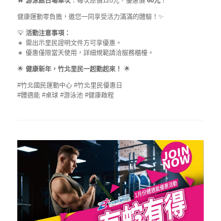
🔥
游泳館日場單次
：每次原價120元，優惠價
60元
！
健康運動零負擔，邀您一同享受活力滿滿的體驗！✨
💡
活動注意事項：
🔸 需出示里民證明文件方可享優惠。
🔸 優惠僅限當天使用，詳細規範請洽服務櫃檯。
🌟
健康新年，竹北里民一起動起來！
🌟
#竹北國民運動中心 #竹北里民優惠日
#體適能 #桌球 #游泳池 #健康啟程