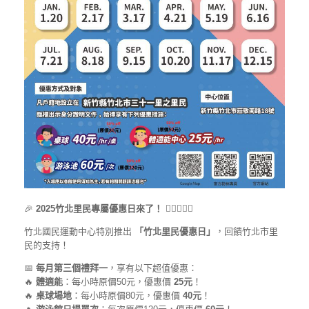
🎉
2025竹北里民專屬優惠日來了！
🏊‍♂️🏓🏋️‍♀️
竹北國民運動中心特別推出
「竹北里民優惠日」
，回饋竹北市里
民的支持！
📅
每月第三個禮拜一
，享有以下超值優惠：
🔥
體適能
：每小時原價50元，優惠價
25元
！
🔥
桌球場地
：每小時原價80元，優惠價
40元
！