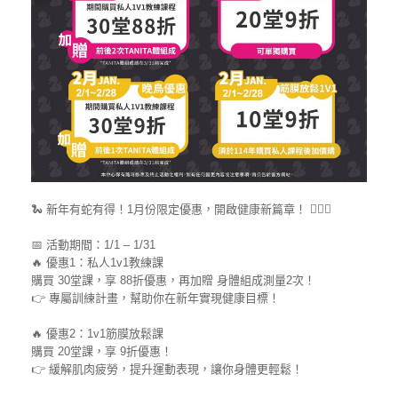
🐍 新年有蛇有得！1月份限定優惠，開啟健康新篇章！ 🏋️‍♂️✨
📅 活動期間：1/1 – 1/31
🔥 優惠1：私人1v1教練課
購買 30堂課，享 88折優惠，再加贈 身體組成測量2次！
👉 專屬訓練計畫，幫助你在新年實現健康目標！
🔥 優惠2：1v1筋膜放鬆課
購買 20堂課，享 9折優惠！
👉 緩解肌肉疲勞，提升運動表現，讓你身體更輕鬆！