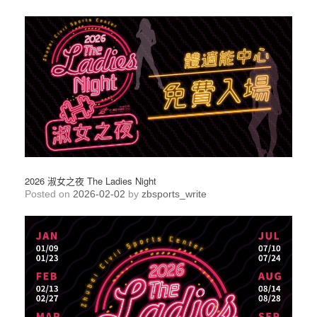
2026 淑女之夜 The Ladies Night
Posted on
2026-02-02
by
zbsports_write