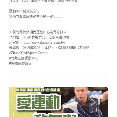
【9/9(六) 國民體育日，健身房、游泳池免費❗️】
運動99，健康久久💪
快來竹北國民運動中心運一動🏋‍♂🏊‍♂
–
🔹新竹縣竹北國民運動中心及縣泳館🔹
📍地址：302新竹縣竹北市莊敬南路18號
🔗官網：http://www.zbsports.com.tw/
☎專線：03-5500222 （本館）、03-6688559（游泳館）
#ZhubeiCivilSportsCenter
#竹北國民運動中心
#99國民體育日