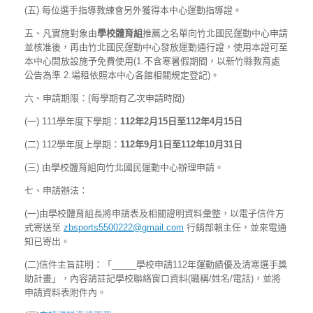
(五) 每位選手指導教練會另外獲得本中心運動指導證。
五、凡實施對象由
學校體育組
推薦之名單向竹北國民運動中心申請
並核准後，再由竹北國民運動中心發放運動通行證，使用本證可至
本中心開放設施予免費使用(1.不含寒暑假期間，以新竹縣教育處
公告為準 2.場租依照本中心各館相關規定登記)。
六、申請期限：(每學期有乙次申請時間)
(一) 111學年度下學期：
112
年2月15日至112年4月15日
(二) 112學年度上學期：
112年9月1日至112年10月31日
(三) 由學校體育組向竹北國民運動中心辦理申請。
七、申請辦法：
(一)由學校體育組長將申請表及相關證明資料彙整，以電子信件方
式寄送至
zbsports5500222@gmail.com
行銷部賴主任，並來電通
知已寄出。
(二)信件主旨註明：「_____學校申請112年運動績優及清寒選手獎
助計畫」，內容請註記學校聯絡窗口資料(職稱/姓名/電話)，並將
申請資料表附件內。