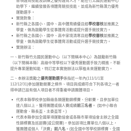
各項體育技能及訓練之優秀體育人才，能在竹北國民運動中心
助學下，繼續發展各項體育競技技能，並成為新竹縣潛力優秀
運動選手。
實施對象：
新竹縣之各國小、國中、高中體育績優且經
學校審核
並推薦之
學童，做為鼓勵學生從事體育活動或提升選手競技實力。
新竹縣之各國小、國中、高中家境清寒且經
學校審核
並推薦之
學童，做為鼓勵學生從事體育活動或提升選手競技實力。
實施辦法：
一、新竹縣竹北國民運動中心（以下簡稱本中心）為鼓勵新竹縣
（以下簡稱本縣）高級中等學校以下優秀運動選手致力精進，不斷
提升專業運動知能，特訂定本實施辦法以厚植未來運動實力。
二、本辦法獎勵之
優秀運動選手
係指近一年內(111/1/1至
112/12/31)參加運動競賽之條件、項目與成績符合下列各項之一者
得申請已設有個人項目者不得重複申請團體項目。
代表本縣學校參加縣級各類運動錦標賽、分齡賽，且參加單位
達八個以上，獲得團體或個人賽成績
前三名者
。 (如中小聯合
運動會、縣長盃、主委盃等。)
代表本縣參加全國單項運動協會或各縣市單項協會主辦之全國
性錦標賽及巡廻賽(或公開賽)，參加該項比賽單位八個以上，
獲團體或個人「決賽」
前八名
。(如全國中等學校錦標賽、全國