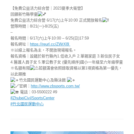
【免費公益活力綜合營｜2023夏季大衛營】
回饋新竹縣學童
免費公益活力綜合營 6/17(六)上午10:00 正式開放報名
營隊時間｜8/21(一)-8/25(五)
–
報名時間｜6/17(六)上午10:00 – 6/25(日)17:59
報名網址｜
https://reurl.cc/ZWrX8l
※以線上報名為主，不開放現場報名。
報名資格｜設籍於新竹縣內1.低收入戶 2.單親家庭 3.新住民子女
4.醫護人員子女 5.軍公教子女 (優先順序)國小一年級至六年級學童
※名額有限
若額滿會依照錄取資格以第1項資格為第一優先，
以此類推
竹北國民運動中心及縣泳館
官網：
http://www.zbsports.com.tw/
電話：03-5500222 #9
#ZhubeiCivilSportsCenter
#竹北國民運動中心