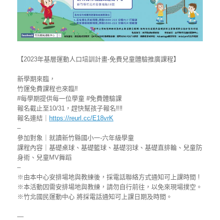
【2023年基層運動人口培訓計畫-免費兒童體驗推廣課程】
新學期來臨，
竹運免費課程也來臨‼
#每學期提供每一位學童
#免費體驗課
報名截止至10/31，趕快幫孩子報名‼‼
報名連結｜
https://reurl.cc/E18vrK
–
參加對象｜就讀新竹縣國小一-六年級學童
課程內容｜基礎桌球、基礎籃球、基礎羽球、基礎直排輪、兒童防
身術、兒童MV舞蹈
–
※由本中心安排場地與教練後，採電話聯絡方式通知可上課時間 !
※本活動因需安排場地與教練，請勿自行前往，以免來現場撲空。
※竹北國民運動中心 將採電話通知可上課日期及時間。
—