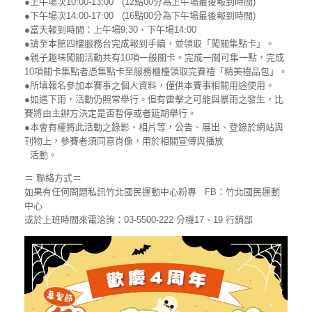
●上午場次10:00-13:00 (12點00分為上午場最後報到時間)
●下午場次14:00-17:00 (16點00分為下午場最後報到時間)
●當天報到時間：上午場9:30、下午場14:00
●請至本館四樓服務台完成報到手續，並領取「闖關集點卡」。
●親子趣味闖關活動共有10項一般關卡。完成一關可集一點，完成
10項關卡集點者憑集點卡至服務櫃檯領取完賽禮「精美禮品包」。
●所填報名參加本賽事之個人資料，僅供本賽事相關用途使用。
●如遇下雨，活動仍照常舉行。但有雷擊之可能與暴雨之發生，比
賽將由主辦方決定是否暫停或者延期舉行。
●本會有權將此活動之錄影、相片等，公告、展出、登錄於網站與
刊物上，參賽者須同意肖像，用於相關宣傳與播放
活動。
＝ 聯絡方式＝
如果有任何問題私訊竹北國民運動中心粉專 FB：竹北國民運動
中心
或於上班時間來電洽詢：03-5500-222 分機17、19 行銷部