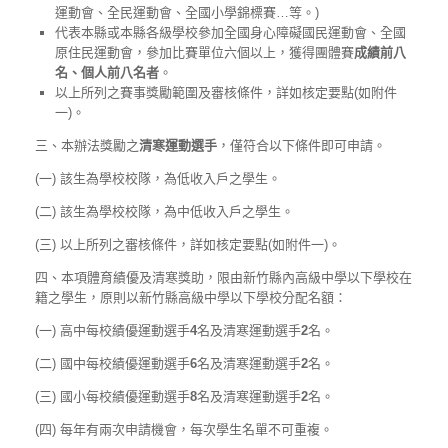
運動會、全民運動會、全國小學錦標賽…等。)
代表本縣或本縣各級學校參加全國身心障礙國民運動會、全國
原住民運動會，參加比賽單位六個以上，獲得團體賽
成績前八
名、個人前八名者
。
以上所列之賽事獎勵範圍及審核條件，詳如核定要點(如附件
一)。
三、本辦法獎勵之
清寒運動選手
，僅符合以下條件即可申請。
(一) 該生為學校校隊，為低收入戶之學生。
(二) 該生為學校校隊，為中低收入戶之學生。
(三) 以上所列之審核條件，詳如核定要點(如附件一)。
四、本項體育績優及清寒獎助，限由新竹縣內高級中學以下學校在
籍之學生，原則以新竹縣高級中學以下學校分配名額：
(一) 高中每校績優運動選手
4
名及清寒運動選手
2
名。
(二) 國中每校績優運動選手
6
名及清寒運動選手
2
名。
(三) 國小每校績優運動選手
8
名及清寒運動選手
2
名。
(四) 每年有兩次申請機會，每次學生名單不可重複。