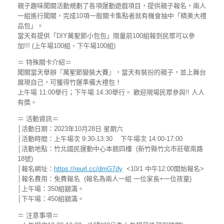
親子趣味闖關活動規劃了各項運動遊戲項目，提供親子報名，兩人
一組進行闖關，完成10項一般關卡集點者就有機會抽中「精美大禮
品包」。
當天有提供「DIY萬聖節小包包」限量前100組報到民眾可以參
加!!!
(上午場100組、下午場100組)
＝ 特殊關卡介紹＝
闖關當天舉辦『萬聖節變裝大賽』，當天有裝扮的親子，並上舞台
展現自己，可獲得竹運準備大禮包！
上午場 11:00舉行；下午場 14:30舉行。 歡迎現場民眾參與!! 人人
有獎。
＝ 活動資訊＝
│活動日期：2023年10月28日 星期六
│活動時間：上午場次 9:30-13:30 下午場次 14:00-17:00
│活動地點：竹北國民運動中心本館四樓 (新竹縣竹北市莊敬南路
18號)
│報名網址：
https://reurl.cc/dmG7dy
<10/1 中午12:00開始報名>
│報名費用：免費報名 (報名為兩人一組 一位家長+一位孩童)
│上午場：350組額滿。
│下午場：450組額滿。
＝ 注意事項＝