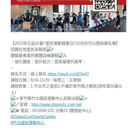
【2023年公益計畫//里民運動健康日//10月份可以開始報名囉】
回饋在地里民及縣民
體驗最專業的團體訓練課程
｜強化體能｜提升肌力｜提高基礎代謝率｜
–
報名方式｜線上報名
https://reurl.cc/o07mrQ
課程日期｜8/16-11/29，每周三、五舉辦
課程對象｜1.竹北市之里民2.戶籍於新竹縣之縣民(須年滿16歲以
上)
新竹縣竹北國民運動中心及縣泳館
官網：
http://www.zbsports.com.tw/
電話：03-5500-222 分機23 (體適能中心)
#ZhubeiCivilSportsCenter
#竹北國民運動中心