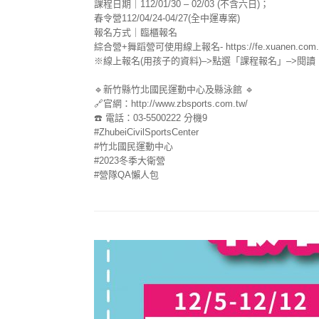
課程日期｜112/01/30 – 02/03 (不含六日)；
春令營112/04/24-04/27(全中運專案)
報名方式｜臨櫃報名
綜合營+舞蹈營可使用線上報名- https://fe.xuanen.com.tw
※線上報名(用孩子的資料)–>點選「課程報名」–>閱
🔹新竹縣竹北國民運動中心及縣泳館 🔹
🔗官網：http://www.zbsports.com.tw/
☎️ 電話：03-5500222 分機9
#ZhubeiCivilSportsCenter
#竹北國民運動中心
#2023冬季大衛營
#營隊QA懶人包