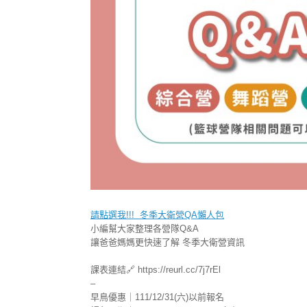
請點選我!!! 冬季大衛營QA懶人包
小編幫大家整理各營隊Q&A
讓爸爸媽媽更快速了解 冬季大衛營資訊
課表連結🔗 https://reurl.cc/7j7rEl
–
早鳥優惠｜111/12/31(六)以前報名