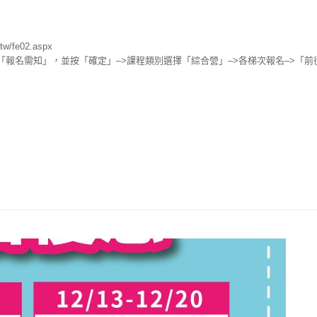
/fe02.aspx
讀「報名需知」，並按「確定」–>課程類別選擇「綜合營」–>各梯次報名–>「前