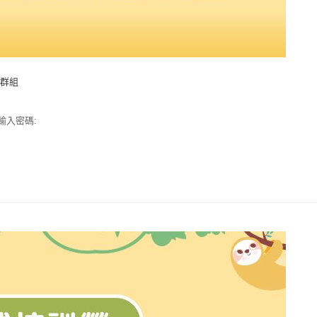
長群組
輸入密碼: